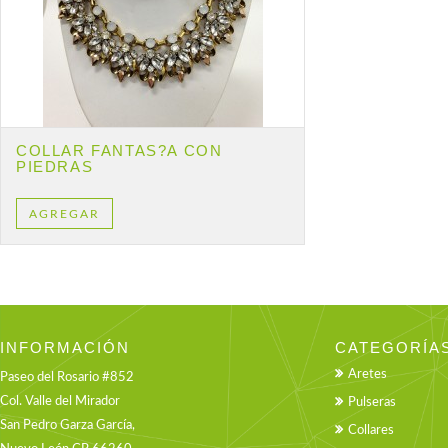
COLLAR FANTAS?­A CON
PIEDRAS
AGREGAR
INFORMACIÓN
CATEGORÍA
Aretes
Paseo del Rosario #852
Col. Valle del Mirador
Pulseras
San Pedro Garza García,
Collares